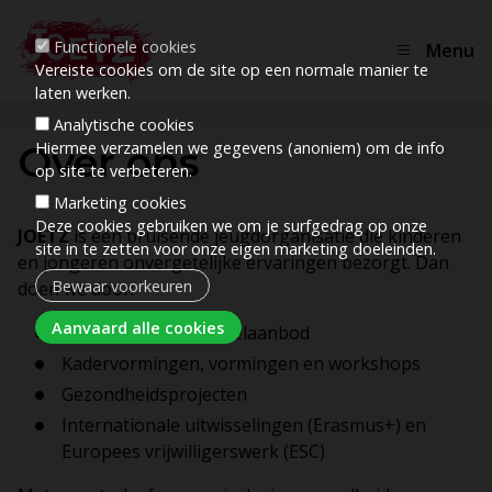
Functionele cookies
Menu
Vereiste cookies om de site op een normale manier te
laten werken.
Analytische cookies
Over ons
Hiermee verzamelen we gegevens (anoniem) om de info
op site te verbeteren.
Marketing cookies
Deze cookies gebruiken we om je surfgedrag op onze
JOETZ
is een bruisende jeugdorganisatie die kinderen
site in te zetten voor onze eigen marketing doeleinden.
en jongeren onvergetelijke ervaringen bezorgt. Dan
Bewaar voorkeuren
doen we door:
Toestemming intrekken
Aanvaard alle cookies
Een vakantie- en speelaanbod
Kadervormingen, vormingen en workshops
Gezondheidsprojecten
Internationale uitwisselingen (Erasmus+) en
Europees vrijwilligerswerk (ESC)