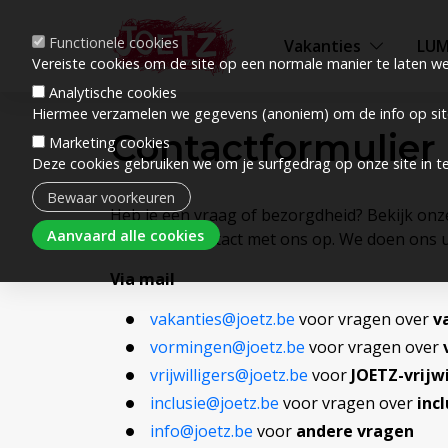
Functionele cookies
Vakanties
LU
Vereiste cookies om de site op een normale manier te laten we
Analytische cookies
Hiermee verzamelen we gegevens (anoniem) om de info op site
Contactformulier
Marketing cookies
Deze cookies gebruiken we om je surfgedrag op onze site in t
Bewaar voorkeuren
Heb je een vraag of bezorgdheid? Bekijk onze
Toestemming intrekken
Aanvaard alle cookies
dan zeker contact met ons op. We doen ons u
Via mail
vakanties@joetz.be
voor vragen over
v
vormingen@joetz.be
voor vragen over
vrijwilligers@joetz.be
voor
JOETZ-vrijwi
inclusie@joetz.be
voor vragen over
inc
info@joetz.be
voor
andere vragen