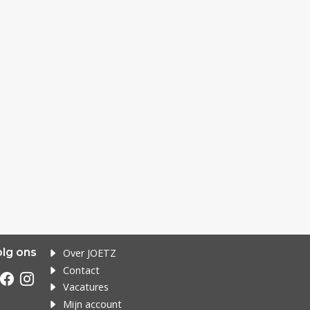
lg ons
Over JOETZ
Contact
Vacatures
Mijn account