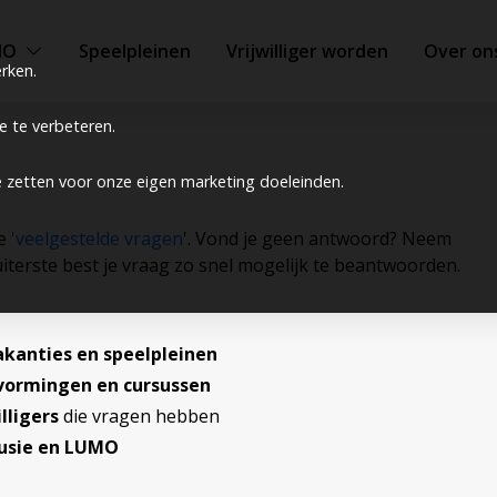
MO
Speelpleinen
Vrijwilliger worden
Over on
rken.
 te verbeteren.
e zetten voor onze eigen marketing doeleinden.
 '
veelgestelde vragen
'. Vond je geen antwoord? Neem
iterste best je vraag zo snel mogelijk te beantwoorden.
akanties en speelpleinen
vormingen en cursussen
lligers
die vragen hebben
lusie en LUMO