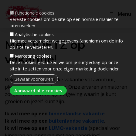
Functionele cookies
Menu
Vereiste cookies om de site op een normale manier te
laten werken.
Analytische cookies
Met JOETZ op
Hiermee verzamelen we gegevens (anoniem) om de info
op site te verbeteren.
vakantie!
Marketing cookies
Deze cookies gebruiken we om je surfgedrag op onze
site in te zetten voor onze eigen marketing doeleinden.
Bewaar voorkeuren
Beleef een onvergetelijke vakantie vol avontuur,
plezier en nieuwe vrienden. Onze ervaren animatoren
Toestemming intrekken
Aanvaard alle cookies
zorgen voor een veilige omgeving waarin je kunt
groeien en jezelf kunt zijn.
Ik wil mee op een
binnenlandse vakantie
.
Ik wil mee op een
buitenlandse vakantie
.
Ik wil mee op een
LUMO-vakantie
(speciaal voor
kinderen en jongeren met een beperking).