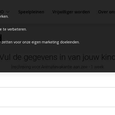
MO
Speelpleinen
Vrijwilliger worden
Over on
rken.
 te verbeteren.
d
e zetten voor onze eigen marketing doeleinden.